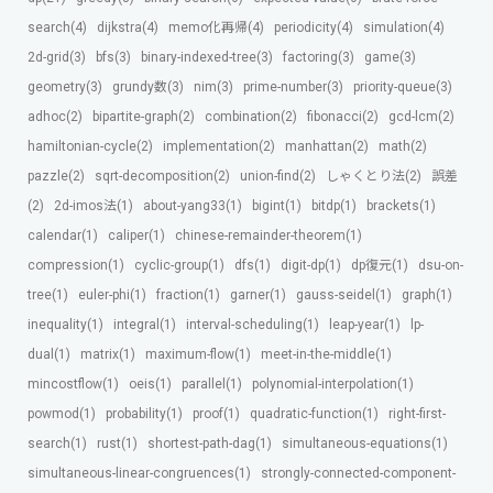
search(4)
dijkstra(4)
memo化再帰(4)
periodicity(4)
simulation(4)
2d-grid(3)
bfs(3)
binary-indexed-tree(3)
factoring(3)
game(3)
geometry(3)
grundy数(3)
nim(3)
prime-number(3)
priority-queue(3)
adhoc(2)
bipartite-graph(2)
combination(2)
fibonacci(2)
gcd-lcm(2)
hamiltonian-cycle(2)
implementation(2)
manhattan(2)
math(2)
pazzle(2)
sqrt-decomposition(2)
union-find(2)
しゃくとり法(2)
誤差
(2)
2d-imos法(1)
about-yang33(1)
bigint(1)
bitdp(1)
brackets(1)
calendar(1)
caliper(1)
chinese-remainder-theorem(1)
compression(1)
cyclic-group(1)
dfs(1)
digit-dp(1)
dp復元(1)
dsu-on-
tree(1)
euler-phi(1)
fraction(1)
garner(1)
gauss-seidel(1)
graph(1)
inequality(1)
integral(1)
interval-scheduling(1)
leap-year(1)
lp-
dual(1)
matrix(1)
maximum-flow(1)
meet-in-the-middle(1)
mincostflow(1)
oeis(1)
parallel(1)
polynomial-interpolation(1)
powmod(1)
probability(1)
proof(1)
quadratic-function(1)
right-first-
search(1)
rust(1)
shortest-path-dag(1)
simultaneous-equations(1)
simultaneous-linear-congruences(1)
strongly-connected-component-