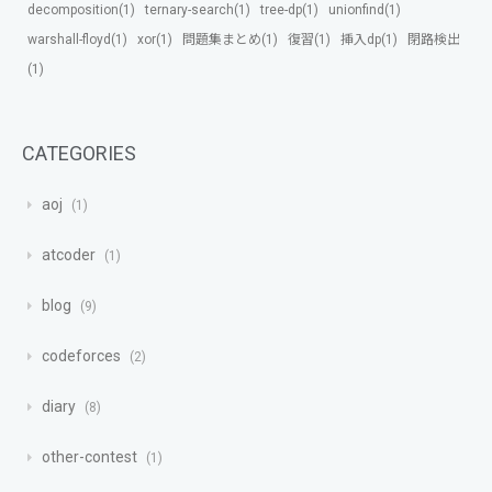
decomposition(1)
ternary-search(1)
tree-dp(1)
unionfind(1)
warshall-floyd(1)
xor(1)
問題集まとめ(1)
復習(1)
挿入dp(1)
閉路検出
(1)
CATEGORIES
aoj
1
atcoder
1
blog
9
codeforces
2
diary
8
other-contest
1